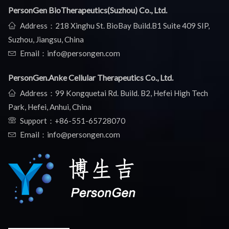
PersonGen BioTherapeutics(Suzhou) Co., Ltd.
Address：218 Xinghu St. BioBay Build.B1 Suite 409 SIP,
Suzhou, Jiangsu, China
Email：info@persongen.com
PersonGen.Anke Cellular Therapeutics Co., Ltd.
Address：99 Kongquetai Rd. Build. B2, Hefei High Tech
Park, Hefei, Anhui, China
Support：
+86-551-65728070
Email：info@persongen.com