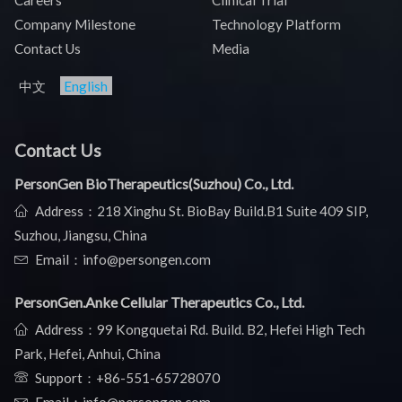
Company Milestone
Technology Platform
Contact Us
Media
中文
English
Contact Us
PersonGen BioTherapeutics(Suzhou) Co., Ltd.
Address：218 Xinghu St. BioBay Build.B1 Suite 409 SIP,
Suzhou, Jiangsu, China
Email：info@persongen.com
PersonGen.Anke Cellular Therapeutics Co., Ltd.
Address：99 Kongquetai Rd. Build. B2, Hefei High Tech
Park, Hefei, Anhui, China
Support：
+86-551-65728070
Email：info@persongen.com