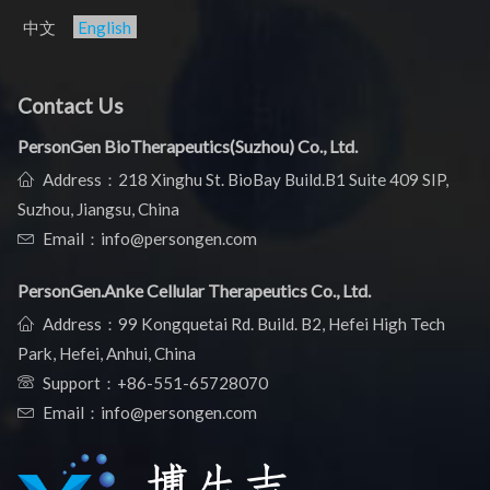
中文
English
Contact Us
PersonGen BioTherapeutics(Suzhou) Co., Ltd.
Address：218 Xinghu St. BioBay Build.B1 Suite 409 SIP,
Suzhou, Jiangsu, China
Email：info@persongen.com
PersonGen.Anke Cellular Therapeutics Co., Ltd.
Address：99 Kongquetai Rd. Build. B2, Hefei High Tech
Park, Hefei, Anhui, China
Support：
+86-551-65728070
Email：info@persongen.com