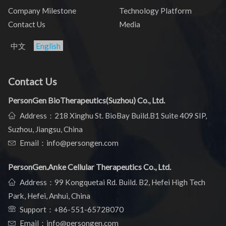
Company Milestone
Technology Platform
Contact Us
Media
中文
English
Contact Us
PersonGen BioTherapeutics(Suzhou) Co., Ltd.
Address：218 Xinghu St. BioBay Build.B1 Suite 409 SIP,
Suzhou, Jiangsu, China
Email：info@persongen.com
PersonGen.Anke Cellular Therapeutics Co., Ltd.
Address：99 Kongquetai Rd. Build. B2, Hefei High Tech
Park, Hefei, Anhui, China
Support：
+86-551-65728070
Email：info@persongen.com