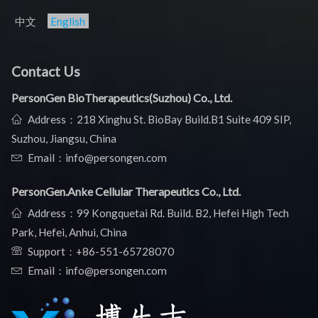
中文
English
Contact Us
PersonGen BioTherapeutics(Suzhou) Co., Ltd.
Address：218 Xinghu St. BioBay Build.B1 Suite 409 SIP,
Suzhou, Jiangsu, China
Email：info@persongen.com
PersonGen.Anke Cellular Therapeutics Co., Ltd.
Address：99 Kongquetai Rd. Build. B2, Hefei High Tech
Park, Hefei, Anhui, China
Support：
+86-551-65728070
Email：info@persongen.com