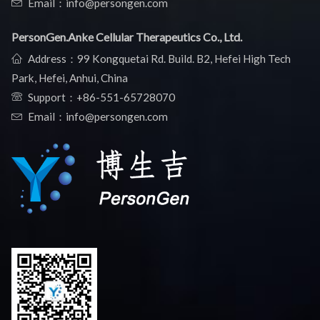
Email：info@persongen.com
PersonGen.Anke Cellular Therapeutics Co., Ltd.
Address：99 Kongquetai Rd. Build. B2, Hefei High Tech
Park, Hefei, Anhui, China
Support：
+86-551-65728070
Email：info@persongen.com