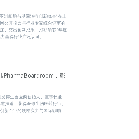
 第十届亚洲细胞与基因治疗创新峰会”在上
全网公开投票与行业专家综合评审的
淀、突出创新成果，成功斩获“年度
实力赢得行业广泛认可。
armaBoardroom，彰
重磅刊发博生吉医药创始人、董事长兼
渠道推送，获得全球生物医药行业、
疗创新企业的硬核实力与国际影响