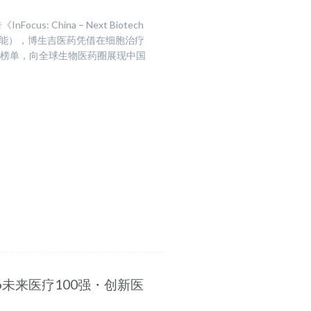
s: China – Next Biotech
新增长动能），博生吉医药凭借在细胞治疗
业榜单，向全球生物医药圈展现中国
未来医疗100强・创新医