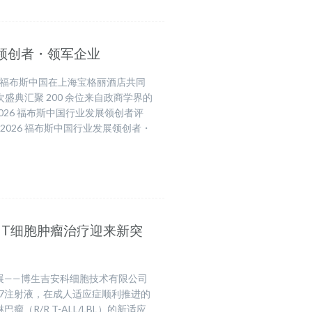
展领创者・领军企业
ivan）与福布斯中国在上海宝格丽酒店共同
次盛典汇聚 200 余位来自政商学界的
26 福布斯中国行业发展领创者评
026 福布斯中国行业发展领创者・
批，T细胞肿瘤治疗迎来新突
进展——博生吉安科细胞技术有限公司
-17注射液，在成人适应症顺利推进的
R/R T-ALL/LBL）的新适应