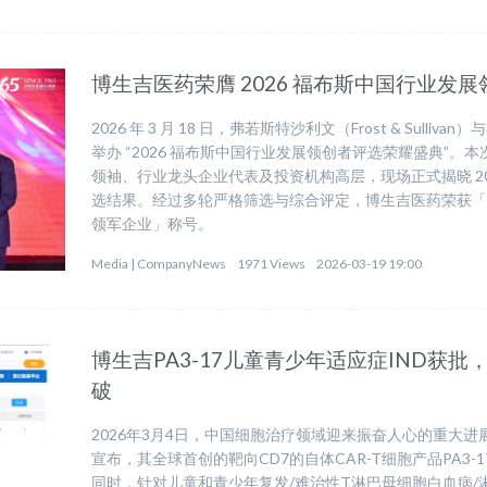
博生吉医药荣膺 2026 福布斯中国行业发
2026 年 3 月 18 日，弗若斯特沙利文（Frost & Sull
举办 “2026 福布斯中国行业发展领创者评选荣耀盛典”。本
领袖、行业龙头企业代表及投资机构高层，现场正式揭晓 20
选结果。经过多轮严格筛选与综合评定，博生吉医药荣获「2
领军企业」称号。
Media |
CompanyNews
1971 Views
2026-03-19 19:00
博生吉PA3-17儿童青少年适应症IND获
破
2026年3月4日，中国细胞治疗领域迎来振奋人心的重大
宣布，其全球首创的靶向CD7的自体CAR-T细胞产品PA3
同时，针对儿童和青少年复发/难治性T淋巴母细胞白血病/淋巴瘤（