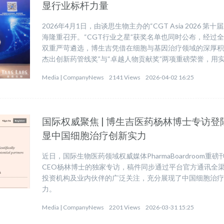
显行业标杆力量
2026年4月1日，由谈思生物主办的“CGT Asia 2026
海隆重召开。“CGT行业之星”获奖名单也同时公布，经过
双重严苛遴选，博生吉凭借在细胞与基因治疗领域的深厚积
杰出创新药管线奖”与“卓越人物贡献奖”两项重磅荣誉，用
Media |
CompanyNews
2141 Views
2026-04-02 16:25
国际权威聚焦 | 博生吉医药杨林博士专访登陆Ph
显中国细胞治疗创新实力
近日，国际生物医药领域权威媒体PharmaBoardroom
CEO杨林博士的独家专访，稿件同步通过平台官方通讯全
投资机构及业内伙伴的广泛关注，充分展现了中国细胞治
力。
Media |
CompanyNews
2201 Views
2026-03-31 15:25