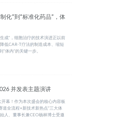
“定制化”到“标准化药品”，体
内生成”，细胞治疗的技术演进正以前
低CAR-T疗法的制造成本、缩短
到“体内”的关键一步。
2026 并发表主题演讲
中心盛大开幕！作为本次盛会的核心内容板
药各赛道全流程+新技术新热点”三大体
始人、董事长兼CEO杨林博士受邀