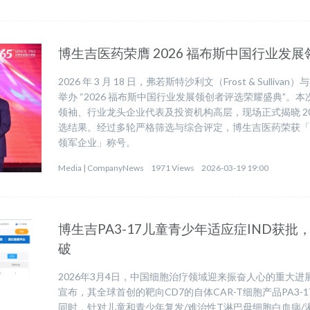
博生吉医药荣膺 2026 福布斯中国行业发
2026 年 3 月 18 日，弗若斯特沙利文（Frost & Sull
举办 “2026 福布斯中国行业发展领创者评选荣耀盛典”。本
领袖、行业龙头企业代表及投资机构高层，现场正式揭晓 20
选结果。经过多轮严格筛选与综合评定，博生吉医药荣获「2
领军企业」称号。
Media |
CompanyNews
1971 Views
2026-03-19 19:00
博生吉PA3-17儿童青少年适应症IND获
破
2026年3月4日，中国细胞治疗领域迎来振奋人心的重大
宣布，其全球首创的靶向CD7的自体CAR-T细胞产品PA3
同时，针对儿童和青少年复发/难治性T淋巴母细胞白血病/淋巴瘤（