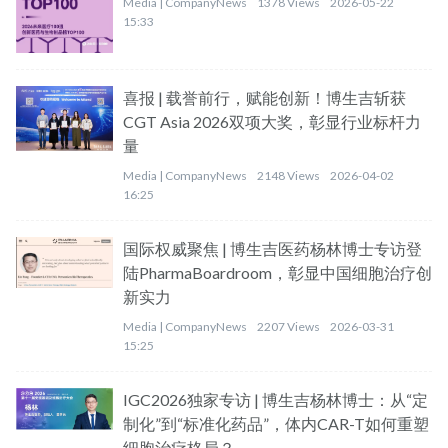
Media |
CompanyNews
1378 Views
2026-05-22
15:33
喜报 | 载誉前行，赋能创新！博生吉斩获
CGT Asia 2026双项大奖，彰显行业标杆力
量
Media |
CompanyNews
2148 Views
2026-04-02
16:25
国际权威聚焦 | 博生吉医药杨林博士专访登
陆PharmaBoardroom，彰显中国细胞治疗创
新实力
Media |
CompanyNews
2207 Views
2026-03-31
15:25
IGC2026独家专访 | 博生吉杨林博士：从“定
制化”到“标准化药品”，体内CAR-T如何重塑
细胞治疗格局？