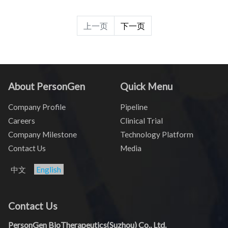
上一页
下一页
About PersonGen
Quick Menu
Company Profile
Pipeline
Careers
Clinical Trial
Company Milestone
Technology Platform
Contact Us
Media
中文
English
Contact Us
PersonGen BioTherapeutics(Suzhou) Co., Ltd.