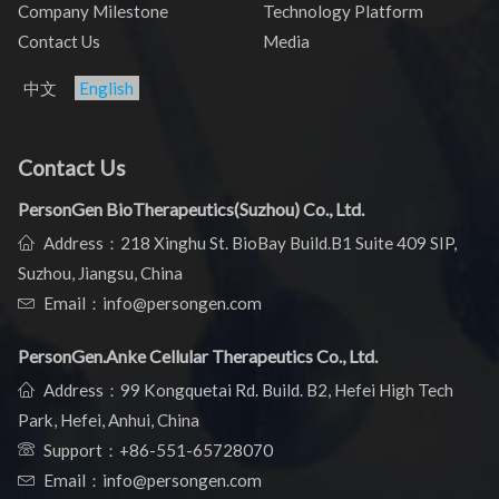
Company Milestone
Technology Platform
Contact Us
Media
中文
English
Contact Us
PersonGen BioTherapeutics(Suzhou) Co., Ltd.
Address：218 Xinghu St. BioBay Build.B1 Suite 409 SIP,
Suzhou, Jiangsu, China
Email：info@persongen.com
PersonGen.Anke Cellular Therapeutics Co., Ltd.
Address：99 Kongquetai Rd. Build. B2, Hefei High Tech
Park, Hefei, Anhui, China
Support：
+86-551-65728070
Email：info@persongen.com