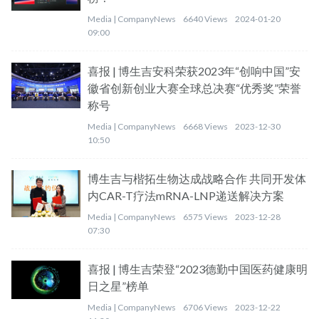
Media |
CompanyNews
6640 Views
2024-01-20
09:00
喜报 | 博生吉安科荣获2023年“创响中国”安
徽省创新创业大赛全球总决赛“优秀奖”荣誉
称号
Media |
CompanyNews
6668 Views
2023-12-30
10:50
博生吉与楷拓生物达成战略合作 共同开发体
内CAR-T疗法mRNA-LNP递送解决方案
Media |
CompanyNews
6575 Views
2023-12-28
07:30
喜报 | 博生吉荣登“2023德勤中国医药健康明
日之星”榜单
Media |
CompanyNews
6706 Views
2023-12-22